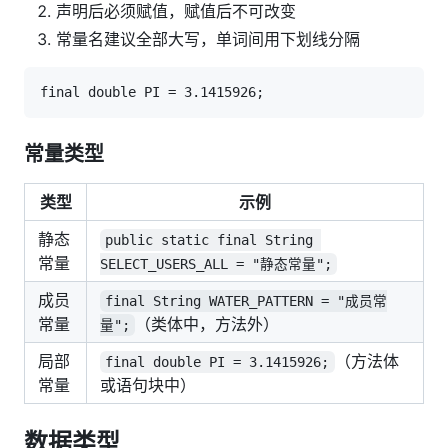
声明后必须赋值，赋值后不可改变
常量名建议全部大写，单词间用下划线分隔
常量类型
类型
示例
静态
public static final String 
常量
SELECT_USERS_ALL = "静态常量";
成员
final String WATER_PATTERN = "成员常
常量
（类体中，方法外）
量";
局部
（方法体
final double PI = 3.1415926;
常量
或语句块中）
数据类型